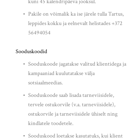
kuni 45 kalendripäeva jooksul.
Pakile on võimalik ka ise järele tulla Tartus,
leppides kokku ja eelnevalt helistades +372
56494054
Sooduskoodid
Sooduskoode jagatakse valitud klientidega ja
kampaaniad kuulutatakse välja
sotsiaalmeedias.
Sooduskoode saab lisada tarneviisidele,
tervele ostukorvile (v.a. tarneviisidele),
ostukorvile ja tarneviisidele ühiselt ning
kindlatele toodetele.
Sooduskood loetakse kasutatuks, kui klient