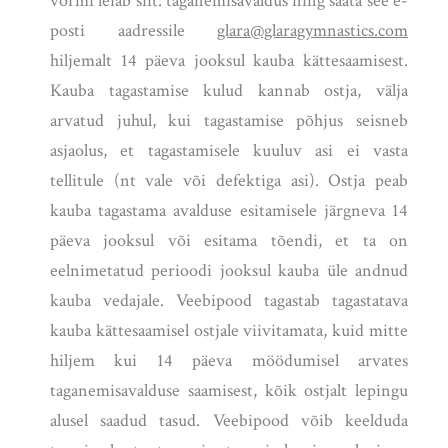
vormi leiab siit: taganemisavaldus ning saata see e-
posti aadressile
glara@glaragymnastics.com
hiljemalt 14 päeva jooksul kauba kättesaamisest.
Kauba tagastamise kulud kannab ostja, välja
arvatud juhul, kui tagastamise põhjus seisneb
asjaolus, et tagastamisele kuuluv asi ei vasta
tellitule (nt vale või defektiga asi). Ostja peab
kauba tagastama avalduse esitamisele järgneva 14
päeva jooksul või esitama tõendi, et ta on
eelnimetatud perioodi jooksul kauba üle andnud
kauba vedajale. Veebipood tagastab tagastatava
kauba kättesaamisel ostjale viivitamata, kuid mitte
hiljem kui 14 päeva möödumisel arvates
taganemisavalduse saamisest, kõik ostjalt lepingu
alusel saadud tasud. Veebipood võib keelduda