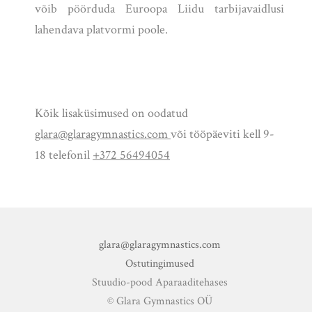
võib pöörduda Euroopa Liidu tarbijavaidlusi
lahendava platvormi poole.
Kõik lisaküsimused on oodatud
glara@glaragymnastics.com
või tööpäeviti kell 9-
18 telefonil
+372 56494054
glara@glaragymnastics.com
Ostutingimused
Stuudio-pood Aparaaditehases
© Glara Gymnastics OÜ