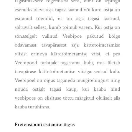
tagasimaksete tegemisest seni, kuni on lepingu
esemeks oleva asja tagasi saanud või kuni ostja on
esitanud tõendid, et on asja tagasi saatnud,
sõltuvalt sellest, kumb toimub varem. Kui ostja on
sõnaselgelt valinud Veebipoe pakutud kõige
odavamast tavapärasest asja kättetoimetamise
viisist erineva kättetoimetamise viisi, ei pea
Veebipood tarbijale tagastama kulu, mis ületab
tavapärase kättetoimetamise viisiga seotud kulu.
Veebipoel on õigus taganeda müügitehingust ning
nõuda ostjalt tagasi kaup, kui kauba hind
veebipoes on eksituse tõttu märgitud oluliselt alla
kauba turuhinna.
Pretensiooni esitamise õigus