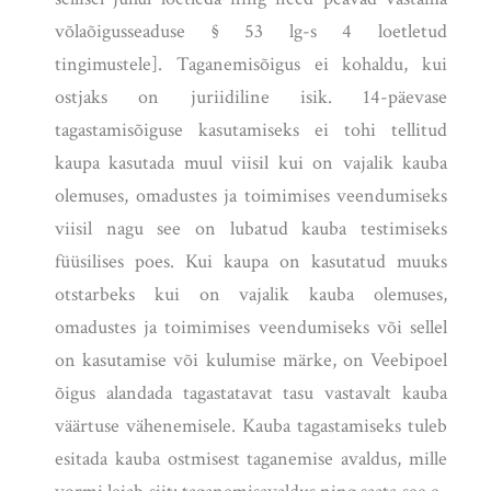
võlaõigusseaduse § 53 lg-s 4 loetletud
tingimustele]. Taganemisõigus ei kohaldu, kui
ostjaks on juriidiline isik. 14-päevase
tagastamisõiguse kasutamiseks ei tohi tellitud
kaupa kasutada muul viisil kui on vajalik kauba
olemuses, omadustes ja toimimises veendumiseks
viisil nagu see on lubatud kauba testimiseks
füüsilises poes. Kui kaupa on kasutatud muuks
otstarbeks kui on vajalik kauba olemuses,
omadustes ja toimimises veendumiseks või sellel
on kasutamise või kulumise märke, on Veebipoel
õigus alandada tagastatavat tasu vastavalt kauba
väärtuse vähenemisele. Kauba tagastamiseks tuleb
esitada kauba ostmisest taganemise avaldus, mille