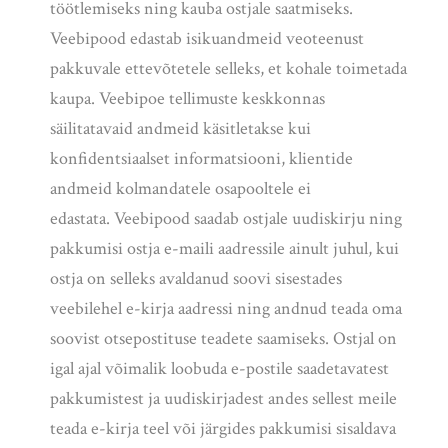
töötlemiseks ning kauba ostjale saatmiseks.
Veebipood edastab isikuandmeid veoteenust
pakkuvale ettevõtetele selleks, et kohale toimetada
kaupa. Veebipoe
tellimuste keskkonnas
säilitatavaid andmeid käsitletakse kui
konfidentsiaalset informatsiooni, klientide
andmeid kolmandatele osapooltele ei
edastata.
Veebipood saadab ostjale uudiskirju ning
pakkumisi ostja e-maili aadressile ainult juhul, kui
ostja on selleks avaldanud soovi sisestades
veebilehel e-kirja aadressi ning andnud teada oma
soovist otsepostituse teadete saamiseks. Ostjal on
igal ajal võimalik loobuda e-postile saadetavatest
pakkumistest ja uudiskirjadest andes sellest meile
teada e-kirja teel või järgides pakkumisi sisaldava