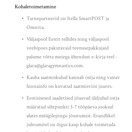
Kohaletoimetamine
Tarnepartnerid on Itella SmartPOST ja
Omniva.
Väljaspool Eestit tellides ning
väljaspool
veebipoes pakutavaid teenusepakkujaid
palume võtta meiega ühendust
e-kirja teel -
glara@glaragymnastics.com.
Kauba saatmiskulud kannab ostja ning vastav
hinnainfo on kuvatud saatmisviisi juures.
Eestisisesed saadetised jõuavad üldjuhul ostja
määratud sihtpunkti 3-7 tööpäeva jooksul
alates müügilepingu jõustumist. Erandlikel
juhtumitel on õigus kaup kohale toimetada