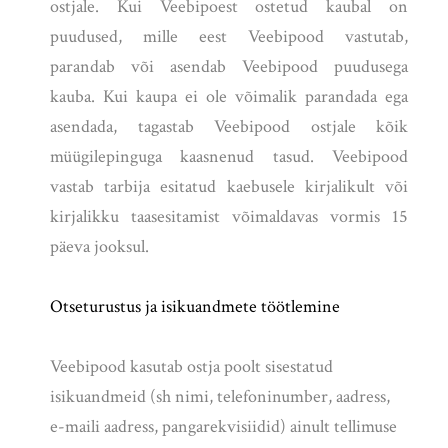
ostjale. Kui Veebipoest ostetud kaubal on
puudused, mille eest Veebipood vastutab,
parandab või asendab Veebipood puudusega
kauba. Kui kaupa ei ole võimalik parandada ega
asendada, tagastab Veebipood ostjale kõik
müügilepinguga kaasnenud tasud. Veebipood
vastab tarbija esitatud kaebusele kirjalikult või
kirjalikku taasesitamist võimaldavas vormis 15
päeva jooksul.
Otseturustus ja isikuandmete töötlemine
Veebipood kasutab ostja poolt sisestatud
isikuandmeid (sh nimi, telefoninumber, aadress,
e-maili aadress, pangarekvisiidid) ainult tellimuse