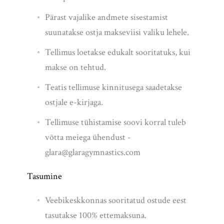
Pärast vajalike andmete sisestamist
suunatakse ostja makseviisi valiku lehele.
Tellimus loetakse edukalt sooritatuks, kui
makse on tehtud.
Teatis tellimuse kinnitusega saadetakse
ostjale e-kirjaga.
Tellimuse tühistamise soovi korral tuleb
võtta meiega ühendust -
glara@glaragymnastics.com
Tasumine
Veebikeskkonnas sooritatud ostude eest
tasutakse 100% ettemaksuna.