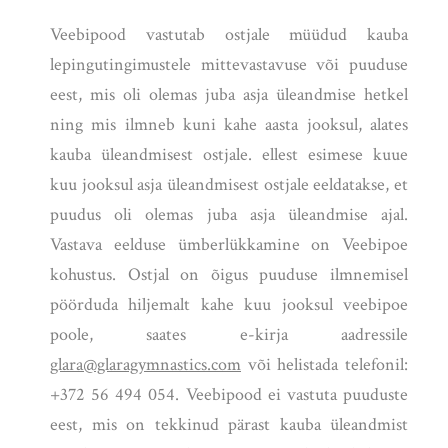
Veebipood vastutab ostjale müüdud kauba
lepingutingimustele mittevastavuse või puuduse
eest, mis oli olemas juba asja üleandmise hetkel
ning mis ilmneb kuni kahe aasta jooksul, alates
kauba üleandmisest ostjale. ellest esimese kuue
kuu jooksul asja üleandmisest ostjale eeldatakse, et
puudus oli olemas juba asja üleandmise ajal.
Vastava eelduse ümberlükkamine on Veebipoe
kohustus. Ostjal on õigus puuduse ilmnemisel
pöörduda hiljemalt kahe kuu jooksul veebipoe
poole, saates e-kirja aadressile
glara@glaragymnastics.com
või helistada telefonil:
+372 56 494 054. Veebipood ei vastuta puuduste
eest, mis on tekkinud pärast kauba üleandmist