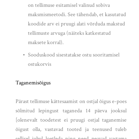
on tellimuse esitamisel valinud sobiva
maksmismeetodi. See tähendab, et kasutatud
koodide arv ei pruugi alati võrduda makstud
tellimuste arvuga (näiteks katkestatud
maksete korral).
Sooduskood sisestatakse ostu sooritamisel
ostukorvis
Taganemisõigus
Pärast tellimuse kättesaamist on ostjal õigus e-poes
sõlmitud lepingust taganeda 14 päeva jooksul
[olenevalt toodetest ei pruugi ostjal taganemise
õigust olla, vastavad tooted ja teenused tuleb
sellisel juhul loetleda ning need peavad vastama