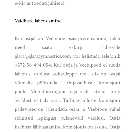
e-kirjas toodud juhiseid.
Vaidluste lahendamine
Kui ostjal on Veebipoe osas pretensioone, tuleb
need saata e-kirja aadressile
glara@glaragymnastics.com
või helistada telefonil:
+372 56 494 054. Kui ostja ja Veebipood ei suuda
lahenda vaidlust kokkuleppe teel, siis on ostjal
võimalik pöörduda Tarbijavaidluste komisjoni
poole. Menetlustingimustega saab tutvuda ning
avaldust esitada siin. Tarbijavaidluste komisjoni
pädevuses on lahendada ostja ja Veebipoe vahel
sõlmitud lepingust tulenevaid vaidlusi. Ostja
kaebuse läbivaatamine komisjonis on tasuta. Ostja