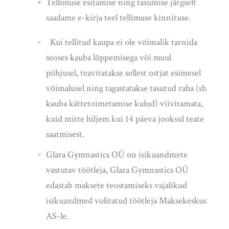
Tellimuse esitamise ning tasumise järgselt
saadame e-kirja teel tellimuse kinnituse.
Kui tellitud kaupa ei ole võimalik tarnida
seoses kauba lõppemisega või muul
põhjusel,
teavitatakse sellest ostjat esimesel
võimalusel ning tagastatakse tasutud raha (sh
kauba kättetoimetamise kulud) viivitamata,
kuid mitte hiljem kui 14 päeva jooksul teate
saatmisest.
Glara Gymnastics OÜ on isikuandmete
vastutav töötleja, Glara Gymnastics OÜ
edastab maksete teostamiseks vajalikud
isikuandmed volitatud töötleja Maksekeskus
AS-le.