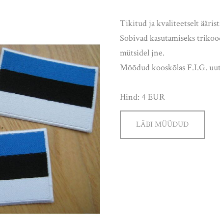
Tikitud ja kvaliteetselt ääris
Sobivad kasutamiseks trikoode
mütsidel jne.
Mõõdud kooskõlas F.I.G. uut
Hind: 4 EUR
LÄBI MÜÜDUD