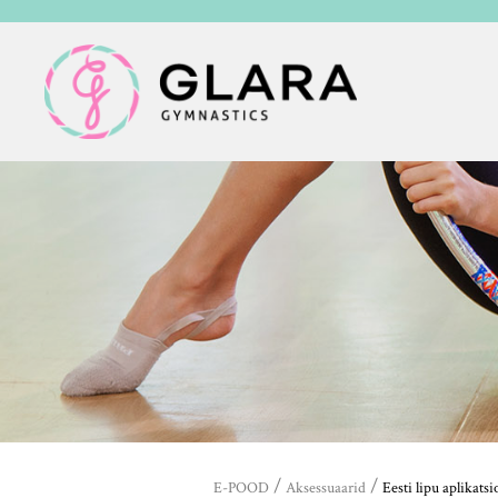
/
/
E-POOD
Aksessuaarid
Eesti lipu aplikats