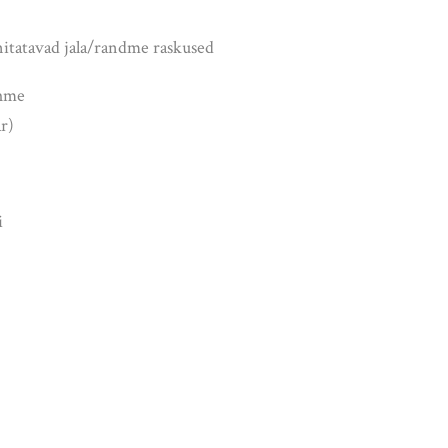
tatavad jala/randme raskused
ehme
r)
i