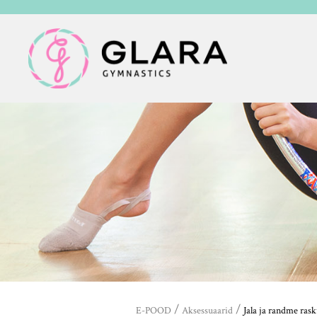
/
/
E-POOD
Aksessuaarid
Jala ja randme ras