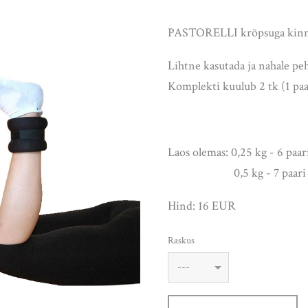
PASTORELLI krõpsuga kinni
Lihtne kasutada ja nahale p
Komplekti kuulub 2 tk (1 paa
Laos olemas: 0,25 kg - 6 paar
0,5 kg - 7 paari
Hind: 16 EUR
Raskus