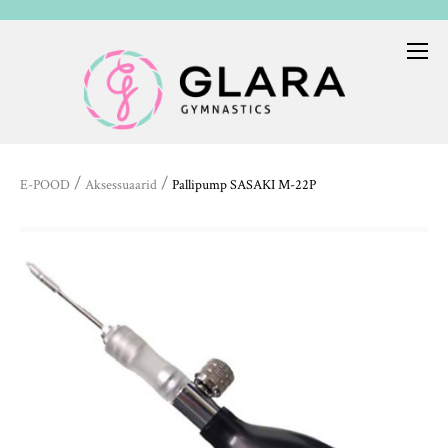
/
/
E-POOD
Aksessuaarid
Pallipump SASAKI M-22P