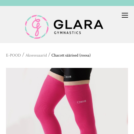
/
/
E-POOD
Aksessuaarid
Chacott säärised (roosa)