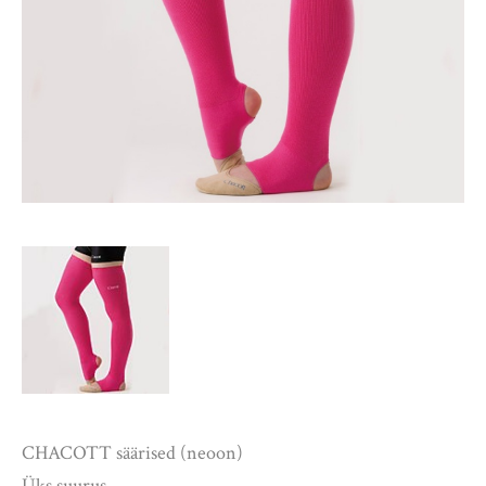
CHACOTT säärised (neoon)
Üks suurus