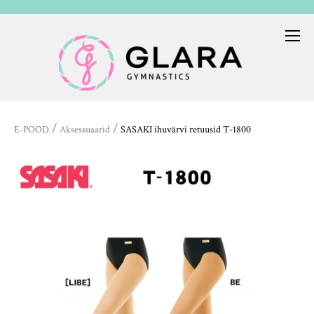
/
/
E-POOD
Aksessuaarid
SASAKI ihuvärvi retuusid T-1800