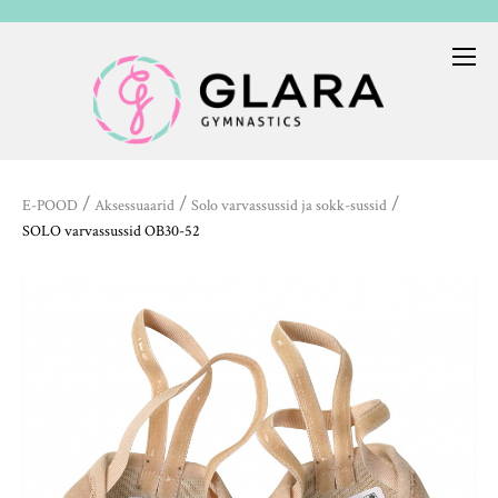
/
/
/
E-POOD
Aksessuaarid
Solo varvassussid ja sokk-sussid
SOLO varvassussid OB30-52