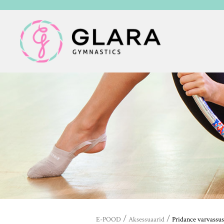
/
/
E-POOD
Aksessuaarid
Pridance varvassus