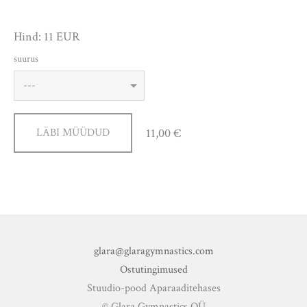
Hind: 11 EUR
suurus
11,00 €
LÄBI MÜÜDUD
glara@glaragymnastics.com
Ostutingimused
Stuudio-pood Aparaaditehases
© Glara Gymnastics OÜ