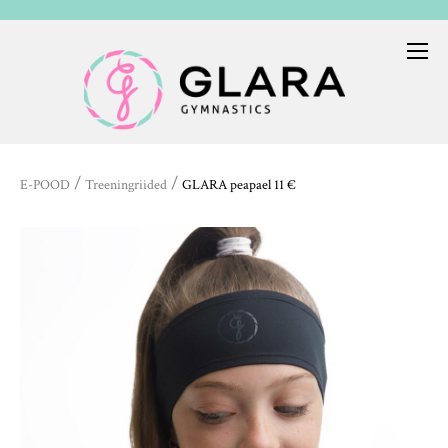
/
/
E-POOD
Treeningriided
GLARA peapael 11 €