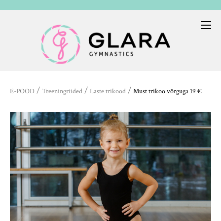
/
/
/
E-POOD
Treeningriided
Laste trikood
Must trikoo võrguga 19 €