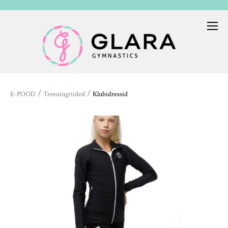
/
/
E-POOD
Treeningriided
Klubidressid