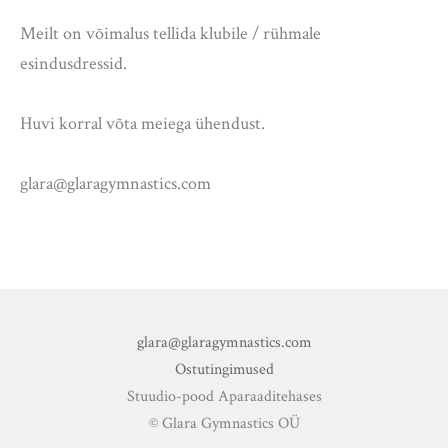
Meilt on võimalus tellida klubile / rühmale
esindusdressid.
Huvi korral võta meiega ühendust.
glara@glaragymnastics.com
glara@glaragymnastics.com
Ostutingimused
Stuudio-pood Aparaaditehases
© Glara Gymnastics OÜ