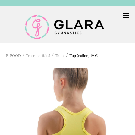
/
/
/
E-POOD
Treeningriided
Topid
Top (nailon) 19 €