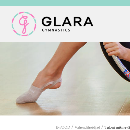
/
/
E-POOD
Vahendihoidjad
Tuloni mitmevär