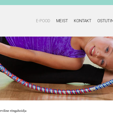
E-POOD
MEIST
KONTAKT
OSTUTI
viline rõngahoidja